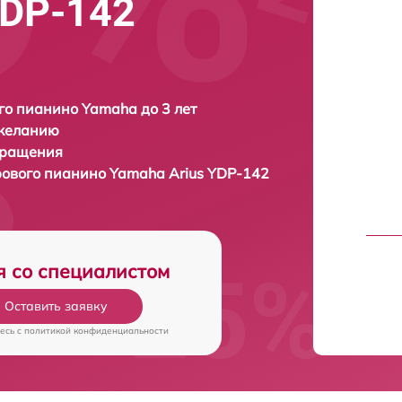
YDP-142
о пианино Yamaha до 3 лет
 желанию
бращения
рового пианино
Yamaha Arius YDP-142
я со специалистом
Оставить заявку
есь c
политикой конфиденциальности