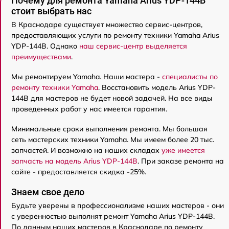
Почему для ремонта Yamaha Arius YDP-144B
стоит выбрать нас
В Краснодаре существует множество сервис-центров,
предоставляющих услуги по ремонту техники Yamaha Arius
YDP-144B. Однако
наш сервис-центр выделяется
преимуществами
.
Мы ремонтируем Yamaha. Наши мастера -
специалисты по
ремонту техники Yamaha
. Восстановить модель Arius YDP-
144B для мастеров не будет новой задачей. На все виды
проведенных работ у нас имеется гарантия.
Минимальные сроки выполнения ремонта. Мы большая
сеть мастерских техники Yamaha. Мы имеем более 20 тыс.
запчастей. И возможно на наших складах
уже имеется
запчасть на модель Arius YDP-144B
. При заказе ремонта на
сайте - предоставляется скидка -25%.
Знаем свое дело
Будьте уверены в профессионализме наших мастеров - они
с уверенностью выполнят ремонт Yamaha Arius YDP-144B.
По данным наших мастеров в Краснодаре по ремонту