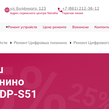
ул. Будённого, 123
+7 (861) 212-36-12
Адрес сервисного центра Yamaha
Горячая линия
Ремонт устройств
Цена ремонта
Вакансии
Контакт
йств
Ремонт Цифровых пианино
Ремонт Цифрового
ш
анино
YDP-S51