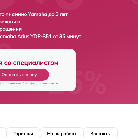
о пианино Yamaha до 3 лет
 желанию
бращения
amaha Arius YDP-S51 от 35 минут
я со специалистом
Оставить заявку
есь c
политикой конфиденциальности
Гарантия
Наши работы
Контакты