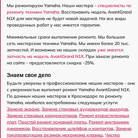
Мы ремонтируем Yamaha. Наши мастера -
специалисты по
ремонту техники Yamaha
. Восстановить модель AvantGrand
N1X для мастеров не будет новой задачей. На все виды
проведенных работ у нас имеется гарантия.
Минимальные сроки выполнения ремонта. Мы большая
сеть мастерских техники Yamaha. Мы имеем более 20 тыс.
запчастей. И возможно на наших складах
уже имеется
запчасть на модель AvantGrand N1X
. При заказе ремонта
на сайте - предоставляется скидка -25%.
Знаем свое дело
Будьте уверены в профессионализме наших мастеров - они
с уверенностью выполнят ремонт Yamaha AvantGrand N1X.
По данным наших мастеров в Краснодаре по ремонту
Yamaha, наиболее востребованы следующие услуги:
Замена экрана
,
Замена стоковых аудиовходов-выходов
,
Замена стоковых конденсаторов
,
Ремонт второстепенных
плат
,
Простой ремонт основной платы
,
Ремонт внутренних
динамиков
,
Восстановление шлейфов и контактов
,
Замена
токопроводящих резинок механизма клавиш
,
Чистка