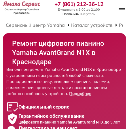
+7 (861) 212-36-12
Ежедневно с 9:00 до 21:00
Сервисный центр Yamaha
в
Краснодаре
Позвонить
мне утром
Сервисный центр Yamaha
Каталог устройств
Рем
Ремонт цифрового пианино
Yamaha AvantGrand N1X в
Краснодаре
Выполняем ремонт Yamaha AvantGrand N1X в Краснодаре
с устранением неисправностей любой сложности.
Проводим диагностику, выявляем причины поломки,
заменяем неисправные детали и восстанавливаем
работоспособность устройства.
Подробнее
Официальный сервис
Гарантийное обслуживание
цифрового пианино Yamaha AvantGrand N1X до 3 лет
Диагностика за наш счет,