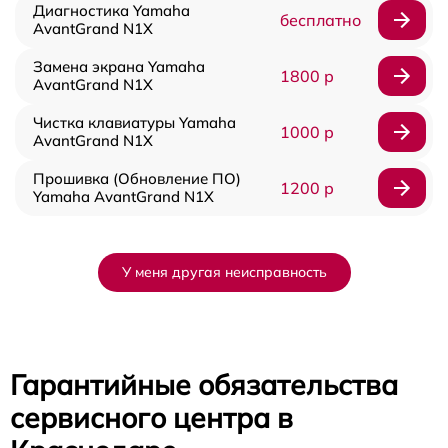
Диагностика Yamaha
бесплатно
AvantGrand N1X
Замена экрана Yamaha
1800 р
AvantGrand N1X
Чистка клавиатуры Yamaha
1000 р
AvantGrand N1X
Прошивка (Обновление ПО)
1200 р
Yamaha AvantGrand N1X
У меня другая неисправность
Гарантийные обязательства
сервисного центра в