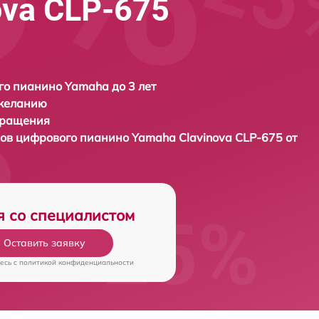
ova CLP-675
о пианино Yamaha до 3 лет
 желанию
бращения
дов цифрового пианино
Yamaha Clavinova CLP-675 от
я со специалистом
Оставить заявку
есь c
политикой конфиденциальности