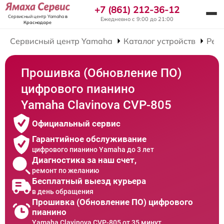
+7 (861) 212-36-12
Сервисный центр Yamaha
в
Ежедневно с 9:00 до 21:00
Краснодаре
Сервисный центр Yamaha
Каталог устройств
Рем
Прошивка (Обновление ПО)
цифрового пианино
Yamaha Clavinova CVP-805
Официальный сервис
Гарантийное обслуживание
цифрового пианино Yamaha до 3 лет
Диагностика за наш счет,
ремонт по желанию
Бесплатный выезд курьера
в день обращения
Прошивка (Обновление ПО) цифрового
пианино
Yamaha Clavinova CVP-805 от 35 минут