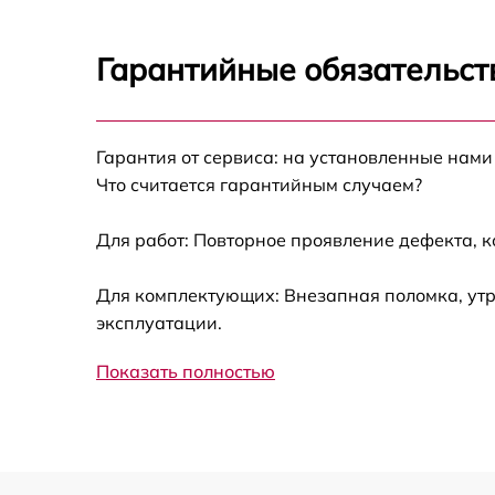
Ремонт механизма клавиш Yamaha CLP-
785PE
Гарантийные обязательст
Замена стоковых аудиовходов-выходов
Yamaha CLP-785PE
Чистка токопроводящих резинок механизм
Гарантия от сервиса: на установленные нами
клавиш Yamaha CLP-785PE
Что считается гарантийным случаем?
Замена токопроводящих резинок механизм
клавиш Yamaha CLP-785PE
Для работ: Повторное проявление дефекта, 
Восстановление шлейфов и контактов
Для комплектующих: Внезапная поломка, утр
Yamaha CLP-785PE
эксплуатации.
Ремонт внутренних динамиков Yamaha CLP-
785PE
Показать полностью
Простой ремонт основной платы Yamaha
CLP-785PE
Ремонт второстепенных плат Yamaha CLP-
785PE