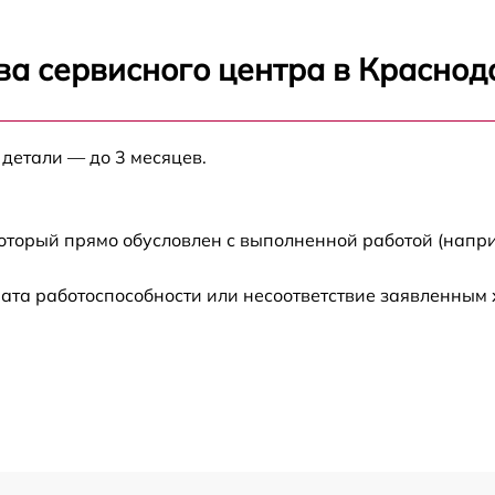
от 60 мин
ва сервисного центра в Краснод
от 60 мин
а
 детали — до 3 месяцев.
от 60 мин
а
от 60 мин
который прямо обусловлен с выполненной работой (напр
от 60 мин
ата работоспособности или несоответствие заявленным
от 60 мин
от 60 мин
от 60 мин