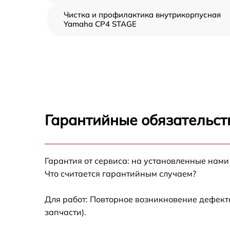
Чистка и профилактика внутрикорпусная
Yamaha CP4 STAGE
Замена клавиш и уплотнителей Yamaha CP
STAGE
Ремонт клавиш Yamaha CP4 STAGE
Ремонт механизма клавиш Yamaha CP4
STAGE
Гарантийные обязательст
Замена стоковых аудиовходов-выходов
Yamaha CP4 STAGE
Чистка токопроводящих резинок механизм
Гарантия от сервиса: на установленные нами
клавиш Yamaha CP4 STAGE
Что считается гарантийным случаем?
Замена токопроводящих резинок механизм
клавиш Yamaha CP4 STAGE
Для работ: Повторное возникновение дефект
запчасти).
Восстановление шлейфов и контактов
Yamaha CP4 STAGE