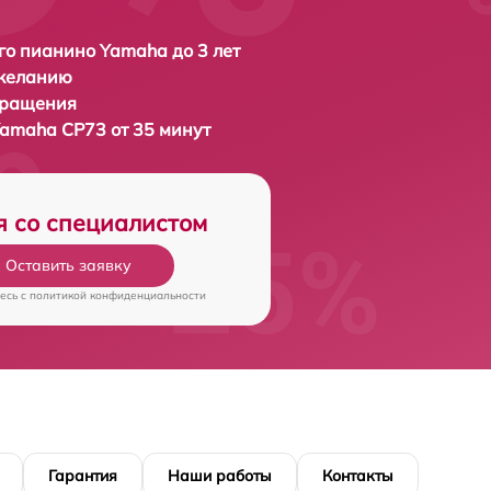
о пианино Yamaha до 3 лет
 желанию
бращения
amaha CP73 от 35 минут
я со специалистом
Оставить заявку
есь c
политикой конфиденциальности
Гарантия
Наши работы
Контакты