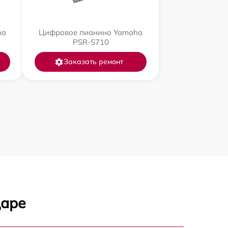
ha
Цифровое пианино Yamaha
PSR-S710
Заказать ремонт
даре