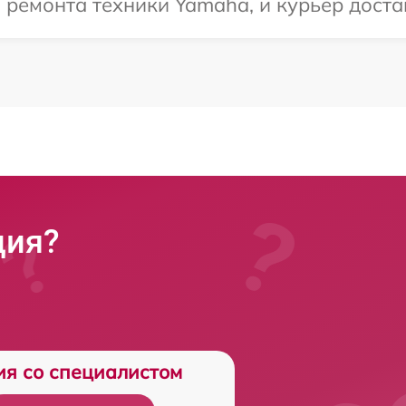
емонта техники Yamaha, и курьер достав
ция?
ия со специалистом