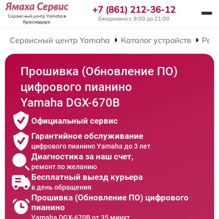
+7 (861) 212-36-12
Сервисный центр Yamaha
в
Ежедневно с 9:00 до 21:00
Краснодаре
Сервисный центр Yamaha
Каталог устройств
Рем
Прошивка (Обновление ПО)
цифрового пианино
Yamaha DGX-670B
Официальный сервис
Гарантийное обслуживание
цифрового пианино Yamaha до 3 лет
Диагностика за наш счет,
ремонт по желанию
Бесплатный выезд курьера
в день обращения
Прошивка (Обновление ПО) цифрового
пианино
Yamaha DGX-670B от 35 минут