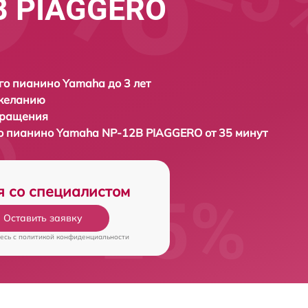
B PIAGGERO
о пианино Yamaha до 3 лет
 желанию
бращения
о пианино
Yamaha NP-12B PIAGGERO от 35 минут
я со специалистом
Оставить заявку
есь c
политикой конфиденциальности