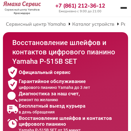
+7 (861) 212-36-12
Сервисный центр Yamaha
в
Ежедневно с 9:00 до 21:00
Краснодаре
Сервисный центр Yamaha
Каталог устройств
Рем
Восстановление шлейфов и
контактов цифрового пианино
Yamaha P-515B SET
Официальный сервис
Гарантийное обслуживание
цифрового пианино Yamaha до 3 лет
Диагностика за наш счет,
ремонт по желанию
Бесплатный выезд курьера
в день обращения
Восстановление шлейфов и контактов
цифрового пианино
Yamaha P-515B SET от 35 минут