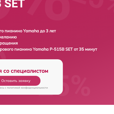
 SET
о пианино Yamaha до 3 лет
 желанию
бращения
фрового пианино
Yamaha P-515B SET от 35 минут
я со специалистом
Оставить заявку
есь c
политикой конфиденциальности