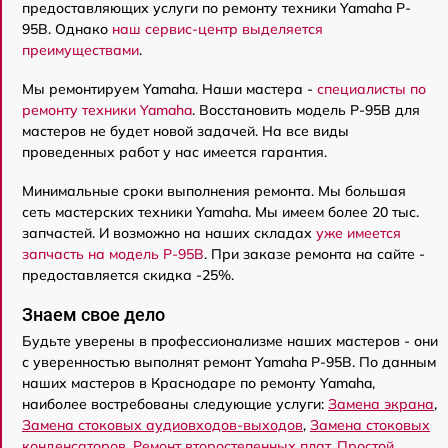
предоставляющих услуги по ремонту техники Yamaha P-
95B. Однако
наш сервис-центр выделяется
преимуществами
.
Мы ремонтируем Yamaha. Наши мастера -
специалисты по
ремонту техники Yamaha
. Восстановить модель P-95B для
мастеров не будет новой задачей. На все виды
проведенных работ у нас имеется гарантия.
Минимальные сроки выполнения ремонта. Мы большая
сеть мастерских техники Yamaha. Мы имеем более 20 тыс.
запчастей. И возможно на наших складах
уже имеется
запчасть на модель P-95B
. При заказе ремонта на сайте -
предоставляется скидка -25%.
Знаем свое дело
Будьте уверены в профессионализме наших мастеров - они
с уверенностью выполнят ремонт Yamaha P-95B. По данным
наших мастеров в Краснодаре по ремонту Yamaha,
наиболее востребованы следующие услуги:
Замена экрана
,
Замена стоковых аудиовходов-выходов
,
Замена стоковых
конденсаторов
,
Ремонт второстепенных плат
,
Простой