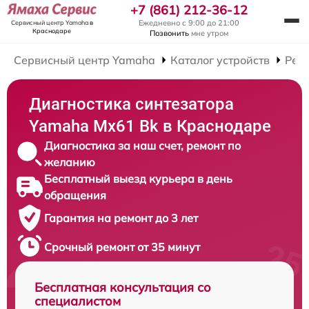
+7 (861) 212-36-12
Ежедневно с 9:00 до 21:00
Сервисный центр Yamaha
в
Краснодаре
Позвонить
мне утром
Сервисный центр Yamaha
Каталог устройств
Рем
Диагностика синтезатора
Yamaha Mx61 Bk в Краснодаре
Диагностика за наш счет, ремонт по
желанию
Бесплатный выезд курьера в день
обращения
Гарантия на ремонт до 3 лет
Срочный ремонт от 35 минут
Бесплатная консультация со
специалистом