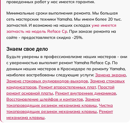
проведенных работ у нас имеется гарантия.
Минимальные сроки выполнения ремонта. Мы большая
сеть мастерских техники Yamaha. Мы имеем более 20 тыс.
запчастей. И возможно на наших складах
уже имеется
запчасть на модель Reface Cp
. При заказе ремонта на
сайте - предоставляется скидка -25%.
Знаем свое дело
Будьте уверены в профессионализме наших мастеров - они
с уверенностью выполнят ремонт Yamaha Reface Cp. По
данным наших мастеров в Краснодаре по ремонту Yamaha,
наиболее востребованы следующие услуги:
Замена экрана
,
Замена стоковых аудиовходов-выходов
,
Замена стоковых
конденсаторов
,
Ремонт второстепенных плат
,
Простой
ремонт основной платы
,
Ремонт внутренних динамиков
,
Восстановление шлейфов и контактов
,
Замена
токопроводящих резинок механизма клавиш
,
Чистка
токопроводящих резинок механизма клавиш
,
Ремонт
механизма клавиш
.