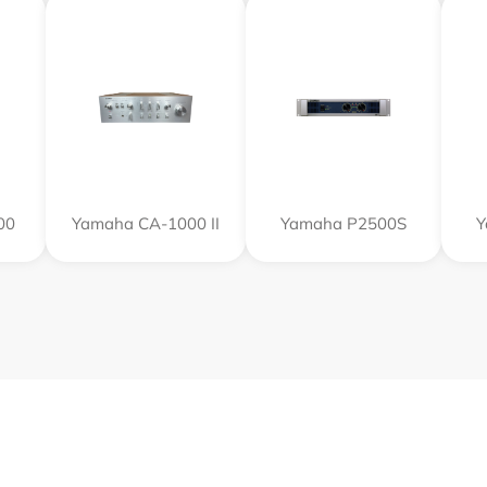
00
Yamaha CA-1000 II
Yamaha P2500S
Y